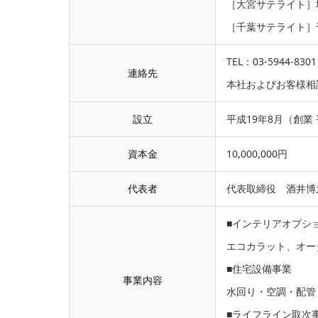
［大宮サテライト］埼
［千葉サテライト］千
TEL：03-5944-8301
連絡先
本社およびお客様相
設立
平成19年8月（創業 
資本金
10,000,000円
代表者
代表取締役 酒井博
■インテリアオプシ
エコカラット、オー
■住宅設備事業
事業内容
水回り・空調・配管
■ライフライン取次