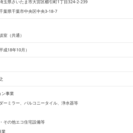
玉県さいたま市大宮区櫛引町1丁目324-2-239
葉県千葉市中央区中央3-18-7
談室（共通）
平成18年10月）
之
ョン事業
ダーミラー、バルコニータイル、浄水器等
・その他エコ住宅設備等
事業